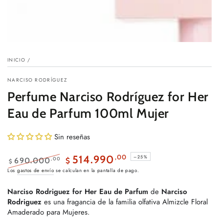
INICIO
/
NARCISO RODRÍGUEZ
Perfume Narciso Rodríguez for Her
Eau de Parfum 100ml Mujer
Sin reseñas
,00
514.990
–25%
,00
690.000
$
$
Precio
Precio
Los
gastos de envío
se calculan en la pantalla de pago.
regular
de
Narciso Rodriguez for Her Eau de Parfum
de
Narciso
venta
Rodriguez
es una fragancia de la familia olfativa Almizcle Floral
Amaderado para Mujeres.