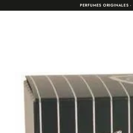
INICIO
LO NUEV
IR AL
PERFUMES ORIGINALES 
CONTENIDO
IR A LA
INFORMACIÓN DEL
PRODUCTO