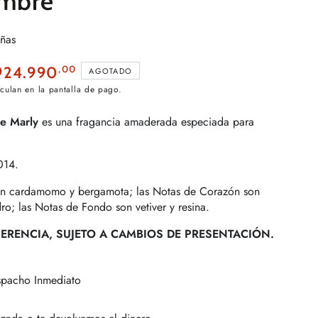
mbre
eñas
,00
924.990
AGOTADO
cio
culan en la pantalla de pago.
ta
e Marly
es una fragancia amaderada especiada para
014.
on cardamomo y bergamota; las Notas de Corazón son
o; las Notas de Fondo son vetiver y resina.
ERENCIA, SUJETO A CAMBIOS DE PRESENTACIÓN.
spacho Inmediato