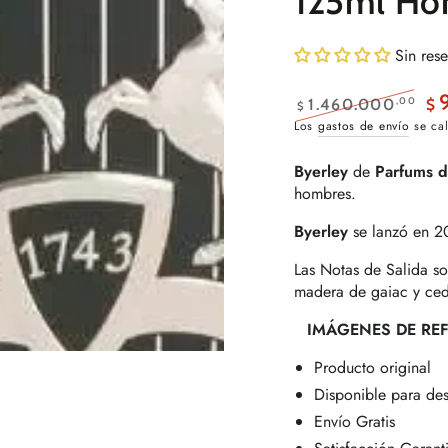
125ml Ho
Sin res
,00
1.460.000
$
$
Precio
Pre
Los
gastos de envío
se cal
regular
de
ven
Byerley
de
Parfums d
hombres.
Byerley
se lanzó en 2
Las Notas de Salida s
madera de gaiac y cedr
IMÁGENES DE REF
Producto original
Disponible para de
Envío Gratis