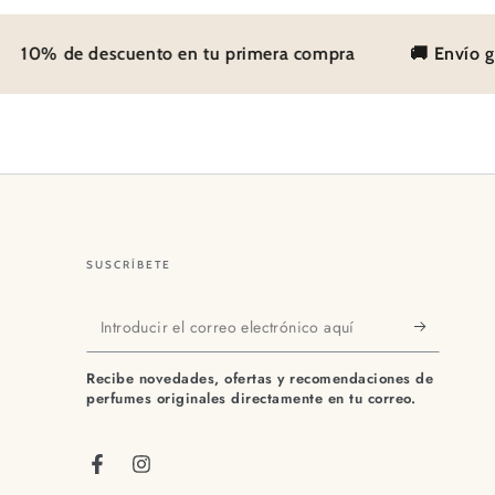
10% de descuento en tu primera compra
🚚 Envío grat
SUSCRÍBETE
Introducir
el
Recibe novedades, ofertas y recomendaciones de
correo
perfumes originales directamente en tu correo.
electrónico
aquí
Facebook
Instagram