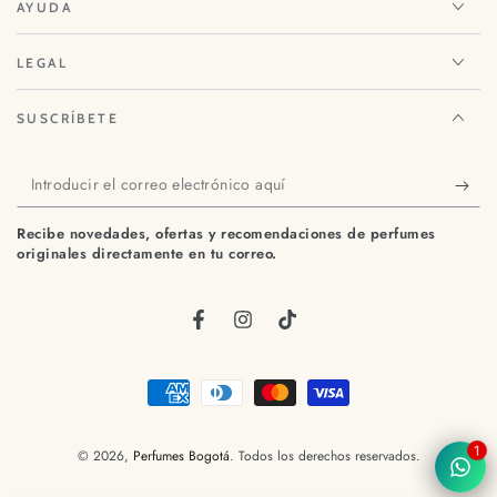
AYUDA
LEGAL
SUSCRÍBETE
Introducir
el
Recibe novedades, ofertas y recomendaciones de perfumes
correo
originales directamente en tu correo.
electrónico
aquí
Facebook
Instagram
TikTok
Métodos
de
1
© 2026,
Perfumes Bogotá
. Todos los derechos reservados.
pago