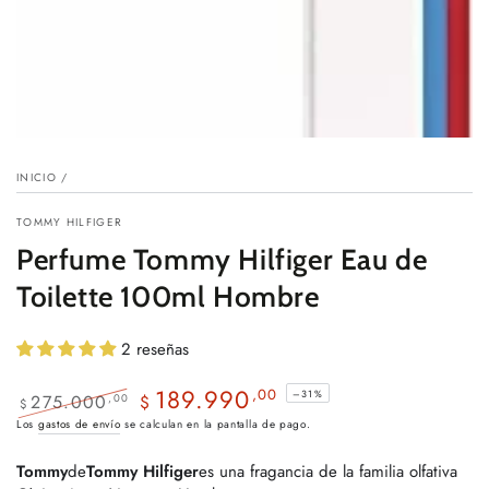
INICIO
/
TOMMY HILFIGER
Perfume Tommy Hilfiger Eau de
Toilette 100ml Hombre
2 reseñas
189.990
,00
–31%
275.000
,00
$
$
Precio
Precio
Los
gastos de envío
se calculan en la pantalla de pago.
regular
de
Tommy
de
Tommy Hilfiger
es una fragancia de la familia olfativa
venta